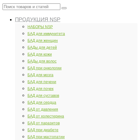
Поиск
товаров
ПРОДУКЦИЯ NSP
и
статей
НАБОРЫ NSP
БАД для иммунитета
БАД для женщин
БАДы для детей
БАД для кожи
БАДы для волос
БАД при онкологии
БАД для мозга
БАД для печени
БАД для почек
БАД для суставов
БАД для сердца
БАД от давления
БАД от холестерина
БАД от паразитов
БАД при диабете
БАД при мастопатии