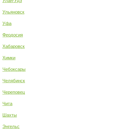
Улан-Удэ
Ульяновск
Уфа
Феодосия
Хабаровск
Химки
Чебоксары
Челябинск
Череповец
Чита
Шахты
Энгельс