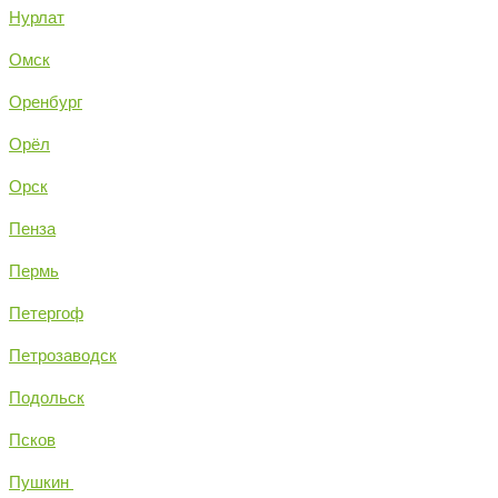
Нурлат
Омск
Оренбург
Орёл
Орск
Пенза
Пермь
Петергоф
Петрозаводск
Подольск
Псков
Пушкин