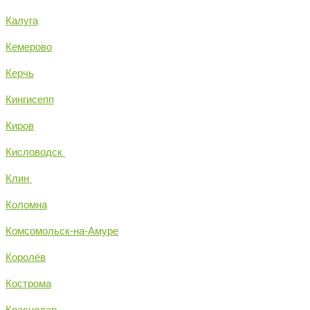
Калуга
Кемерово
Керчь
Кингисепп
Киров
Кисловодск
Клин
Коломна
Комсомольск-на-Амуре
Королёв
Кострома
Краснодар