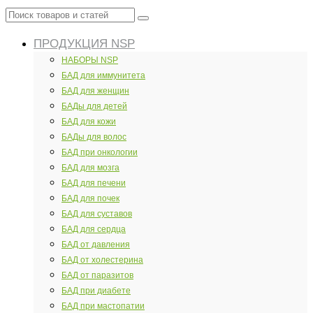
Поиск
товаров
ПРОДУКЦИЯ NSP
и
статей
НАБОРЫ NSP
БАД для иммунитета
БАД для женщин
БАДы для детей
БАД для кожи
БАДы для волос
БАД при онкологии
БАД для мозга
БАД для печени
БАД для почек
БАД для суставов
БАД для сердца
БАД от давления
БАД от холестерина
БАД от паразитов
БАД при диабете
БАД при мастопатии