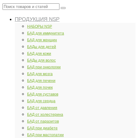
Поиск
товаров
ПРОДУКЦИЯ NSP
и
статей
НАБОРЫ NSP
БАД для иммунитета
БАД для женщин
БАДы для детей
БАД для кожи
БАДы для волос
БАД при онкологии
БАД для мозга
БАД для печени
БАД для почек
БАД для суставов
БАД для сердца
БАД от давления
БАД от холестерина
БАД от паразитов
БАД при диабете
БАД при мастопатии