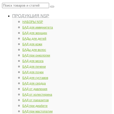
Поиск
товаров
ПРОДУКЦИЯ NSP
и
статей
НАБОРЫ NSP
БАД для иммунитета
БАД для женщин
БАДы для детей
БАД для кожи
БАДы для волос
БАД при онкологии
БАД для мозга
БАД для печени
БАД для почек
БАД для суставов
БАД для сердца
БАД от давления
БАД от холестерина
БАД от паразитов
БАД при диабете
БАД при мастопатии