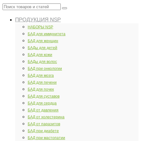
Поиск
товаров
ПРОДУКЦИЯ NSP
и
статей
НАБОРЫ NSP
БАД для иммунитета
БАД для женщин
БАДы для детей
БАД для кожи
БАДы для волос
БАД при онкологии
БАД для мозга
БАД для печени
БАД для почек
БАД для суставов
БАД для сердца
БАД от давления
БАД от холестерина
БАД от паразитов
БАД при диабете
БАД при мастопатии