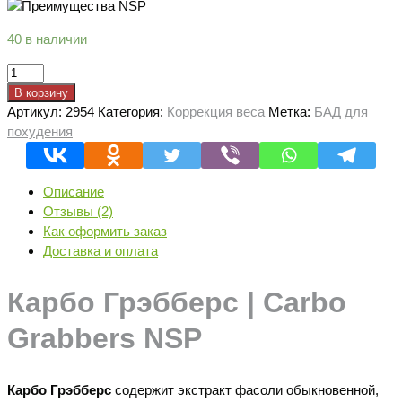
40 в наличии
Количество
товара
В корзину
Карбо
Артикул:
2954
Категория:
Коррекция веса
Метка:
БАД для
грэбберс
похудения
|
Carbo
Grabbers
Описание
NSP
Отзывы (2)
Как оформить заказ
Доставка и оплата
Карбо Грэбберс | Carbo
Grabbers NSP
Карбо Грэбберс
содержит экстракт фасоли обыкновенной,