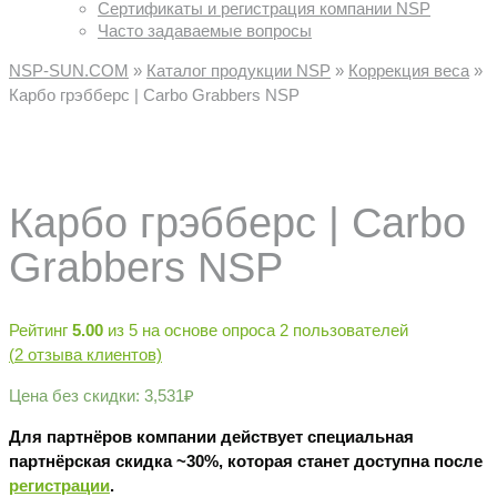
Сертификаты и регистрация компании NSP
Часто задаваемые вопросы
NSP-SUN.COM
»
Каталог продукции NSP
»
Коррекция веса
»
Карбо грэбберс | Carbo Grabbers NSP
Карбо грэбберс | Carbo
Grabbers NSP
Рейтинг
5.00
из 5 на основе опроса
2
пользователей
(
2
отзыва клиентов)
Цена без скидки:
3,531
₽
Для партнёров компании действует специальная
партнёрская скидка ~30%, которая станет доступна после
регистрации
.