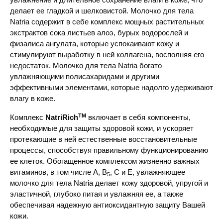
делает ее гладкой и шелковистой. Молочко для тела
Natria содержит в себе комплекс мощных растительных
экстрактов сока листьев алоэ, бурых водорослей и
физалиса ангулата, которые успокаивают кожу и
стимулируют выработку в ней коллагена, восполняя его
недостаток. Молочко для тела Natria богато
увлажняющими полисахаридами и другими
эффективными элементами, которые надолго удерживают
влагу в коже.
TM
Комплекс
NatriRich
включает в себя компоненты,
необходимые для защиты здоровой кожи, и ускоряет
протекающие в ней естественные восстановительные
процессы, способствуя правильному функционированию
ее клеток. Обогащенное комплексом жизненно важных
витаминов, в том числе А, В
, С и Е, увлажняющее
5
молочко для тела Natria делает кожу здоровой, упругой и
эластичной, глубоко питая и увлажняя ее, а также
обеспечивая надежную антиоксидантную защиту Вашей
кожи.