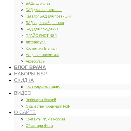
БАДы для глаз
БАД для спортсменов
Каталог БАД для потенции
БАДы для набора веса
БАД для похудения
ПРАЙС ЛИСТ NSP
Литература
Косметика Bremani
Уходовая косметика
Аксессуары
БЛОГ ВРАЧА
НАБОРЫ NSP
СКИДКА
Как Получить Скидку
ВИДЕО
Вебинары Врачей
О качестве продукции NSP
О САЙТЕ
Контакты NSP в России
Об авторе блога