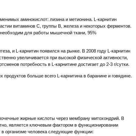
аменимых аминокислот: лизина и метионина.
L
-карнитин
участии витаминов С, группы В, железа и некоторых ферментов.
 необходим для работы мышечной ткани, 95%
нтеза, и
L
-карнитин появился на рынке. В 2008 году
L
-карнитин
ественно увеличивается при высокой физической активности,
ортсменов потребность в
L
-карнитине достигает до 2-3 г/сутки.
ных продуктов больше всего
L
-карнитина в баранине и говядине.
почечные жирные кислоты через мембрану митохондрий. В
стно, является ключевым фактором в функционировании
т в организме человека следующие функции: