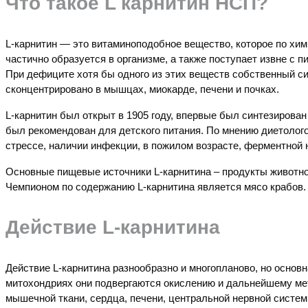
Что такое L карнитин НСП?
L
-карнитин — это витаминоподобное вещество, которое по хим
частично образуется в организме, а также поступает извне с п
При дефиците хотя бы одного из этих веществ собственный с
сконцентрировано в мышцах, миокарде, печени и почках.
L
-карнитин был открыт в 1905 году, впервые был синтезирован 
был рекомендован для детского питания. По мнению диетолог
стрессе, наличии инфекции, в пожилом возрасте, ферментной 
Основные пищевые источники
L
-карнитина – продукты животно
Чемпионом по содержанию
L
-карнитина является мясо крабов.
Действие
L
-карнитина
Действие
L
-карнитина разнообразно и многопланово, но основн
митохондриях они подвергаются окислению и дальнейшему мет
мышечной ткани, сердца, печени, центральной нервной системы