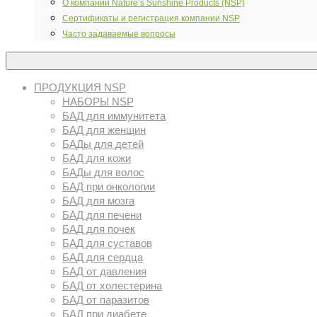
О компании Nature’s Sunshine Products (NSP)
Сертификаты и регистрация компании NSP
Часто задаваемые вопросы
ПРОДУКЦИЯ NSP
НАБОРЫ NSP
БАД для иммунитета
БАД для женщин
БАДы для детей
БАД для кожи
БАДы для волос
БАД при онкологии
БАД для мозга
БАД для печени
БАД для почек
БАД для суставов
БАД для сердца
БАД от давления
БАД от холестерина
БАД от паразитов
БАД при диабете