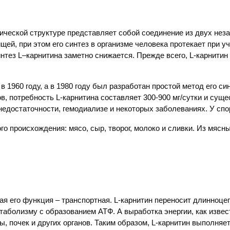
ической структуре представляет собой соединение из двух нез
ищей, при этом его синтез в организме человека протекает при 
интез
L
–карнитина заметно снижается. Прежде всего,
L
-карнитин
в 1960 году, а в 1980 году был разработан простой метод его си
ов, потребность
L
-карнитина составляет 300-900 мг/сутки и сущ
недостаточности, гемодиализе и некоторых заболеваниях. У сп
го происхождения: мясо, сыр, творог, молоко и сливки. Из мяс
ая его функция – транспортная.
L
-карнитин переносит длинноце
аболизму с образованием АТФ. А выработка энергии, как изве
, почек и других органов. Таким образом,
L
-карнитин выполняе