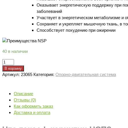
Оказывает энергетическую поддержку при по
заболеваний
Участвует в энергетическом метаболизме и 
Сохраняет и укрепляет мышечную ткань, в т
Способствует похудению при ожирении
40 в наличии
Количество
товара
В корзину
L
Артикул:
23065
Категория:
Опорно-двигательная система
карнитин
НСП|
L-
Описание
carnitine
Отзывы (0)
NSP
Как оформить заказ
Доставка и оплата