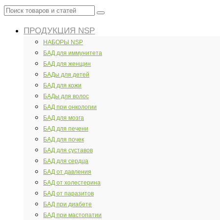
Поиск
товаров
ПРОДУКЦИЯ NSP
и
статей
НАБОРЫ NSP
БАД для иммунитета
БАД для женщин
БАДы для детей
БАД для кожи
БАДы для волос
БАД при онкологии
БАД для мозга
БАД для печени
БАД для почек
БАД для суставов
БАД для сердца
БАД от давления
БАД от холестерина
БАД от паразитов
БАД при диабете
БАД при мастопатии