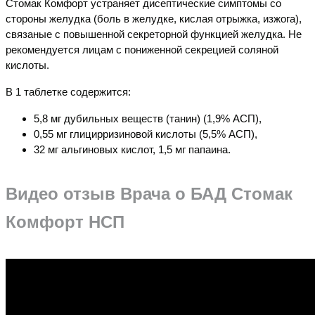
Стомак Комфорт устраняет дисептические симптомы со
стороны желудка (боль в желудке, кислая отрыжка, изжога),
связаные с повышенной секреторной функцией желудка. Не
рекомендуется лицам с пониженной секрецией соляной
кислоты.
В 1 таблетке содержится:
5,8 мг дубильных веществ (танин) (1,9% АСП),
0,55 мг глицирризиновой кислоты (5,5% АСП),
32 мг альгиновых кислот, 1,5 мг папаина.
Видео отзыв Врача о БАД Стомак
Комфорт НСП