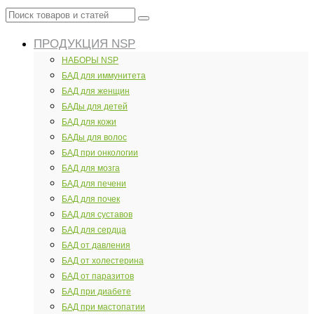
Поиск
товаров
ПРОДУКЦИЯ NSP
и
статей
НАБОРЫ NSP
БАД для иммунитета
БАД для женщин
БАДы для детей
БАД для кожи
БАДы для волос
БАД при онкологии
БАД для мозга
БАД для печени
БАД для почек
БАД для суставов
БАД для сердца
БАД от давления
БАД от холестерина
БАД от паразитов
БАД при диабете
БАД при мастопатии