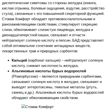
диспептические симптомы со стороны желудка (изжога,
кислая отрыжка, болевые ощущения, вздутие, расстройство
стула), связанные с его повышенной секреторной функцией.
Стомак Комфорт обладает противовоспалительными и
ранозаживляющими свойствами, стимулирует секрецию
слизи, обволакивает слизистую пищевода, желудка и
двенадцатиперстной кишки, связывает и отчасти
нейтрализует соляную кислоту и пепсин. БАД представляет
собой оптимальное сочетание антацидных веществ,
лекарственных трав и природных сорбентов:
Кальций
(карбонат кальция) – нейтрализует соляную
кислоту, снижает кислотность желудка.
Альгиновые кислоты бурых водорослей
(Phaeophyceae) – являются природными сорбентами,
связывают соляную кислоту в желудке, связывают и
выводят энтеротоксины, тяжелые металлы (ртуть,
свинец и др.). Альгиновые кислоты бурых водорослей
обладают обволакивающим свойством.