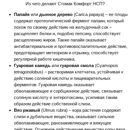
Из чего делают Стомак Комфорт НСП?
Папайя
или
дынное дерево
(Carica papaya) – ее плоды
содержат протеолитический фермент папаин, который
похож по своему действию на желудочный сок –
расщепляет белки и, подобно пепсину, способствует
расщеплению жиров. Также папайя оказывает
антибактериальное и противовоспалительное действие,
предотвращает метеоризм и отрыжку, способствует
регулярной работе кишечника.
Гуаровая камедь
или
гуаровая смола
(Cyamopsis
tetragonolobus) – растворимая клетчатка, устойчивая к
действию соляной кислоты и пищеварительных
ферментов. Гуаровая камедь оказывает
обволакивающее и сорбционное действие, связывает
соляную кислоту и энтеротоксины, усиливая таким
образом действие собственной слизи.
Вяз ржавый
(Ulmus rubra) – кора растения содержит
слизи и дубильные вещества, оказывает сильное
обволакивающее, ранозаживляющее и вяжущее
действие. Основное действующее вещество коры вяза