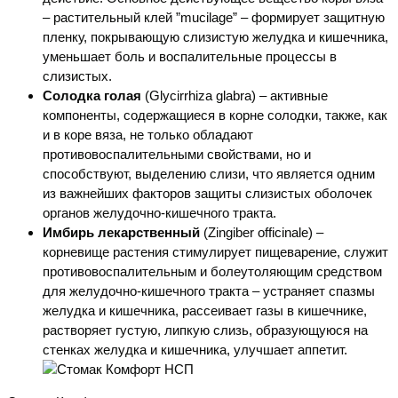
– растительный клей ”
mucilage
” – формирует защитную
пленку, покрывающую слизистую желудка и кишечника,
уменьшает боль и воспалительные процессы в
слизистых.
Солодка голая
(Glycirrhiza glabra) – активные
компоненты, содержащиеся в корне солодки, также, как
и в коре вяза, не только обладают
противовоспалительными свойствами, но и
способствуют, выделению слизи, что является одним
из важнейших факторов защиты слизистых оболочек
органов желудочно-кишечного тракта.
Имбирь лекарственный
(Zingiber officinale) –
корневище растения стимулирует пищеварение, служит
противовоспалительным и болеутоляющим средством
для желудочно-кишечного тракта – устраняет спазмы
желудка и кишечника, рассеивает газы в кишечнике,
растворяет густую, липкую слизь, образующуюся на
стенках желудка и кишечника, улучшает аппетит.