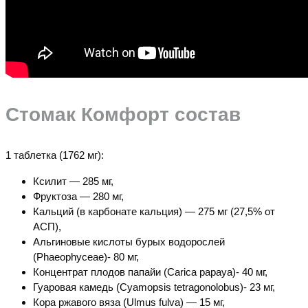
Стомак Комфорт состав
1 таблетка (1762 мг):
Ксилит — 285 мг,
Фруктоза — 280 мг,
Кальций (в карбонате кальция) — 275 мг (27,5% от
АСП),
Альгиновые кислоты бурых водорослей
(Phaeophyceae)- 80 мг,
Концентрат плодов папайи (Carica papaya)- 40 мг,
Гуаровая камедь (Cyamopsis tetragonolobus)- 23 мг,
Кора ржавого вяза (Ulmus fulva) — 15 мг,