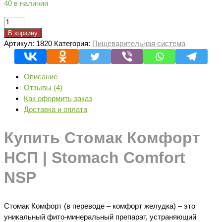
40 в наличии
Количество
товара
В корзину
Стомак
Артикул:
1820
Категория:
Пищеварительная система
Комфорт
НСП
| Stomach
Описание
Comfort
Отзывы (4)
NSP
Как оформить заказ
Доставка и оплата
Купить Стомак Комфорт
НСП | Stomach Comfort
NSP
Стомак Комфорт (в переводе – комфорт желудка) – это
уникальный фито-минеральный препарат, устраняющий