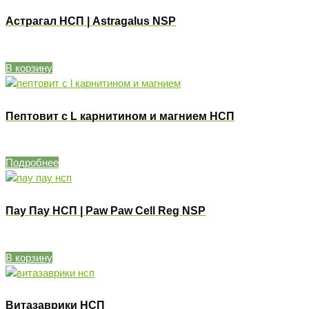
Астрагал НСП | Astragalus NSP
В корзину
Пептовит с L карнитином и магнием НСП
Подробнее
Пау Пау НСП | Paw Paw Cell Reg NSP
В корзину
Витазаврики НСП