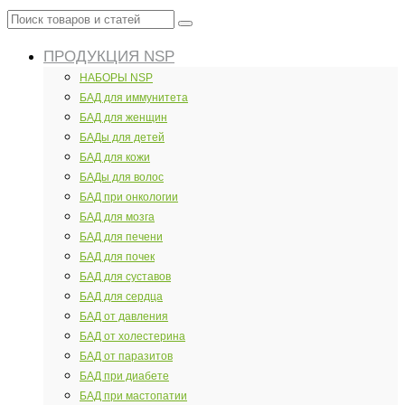
Поиск
товаров
ПРОДУКЦИЯ NSP
и
статей
НАБОРЫ NSP
БАД для иммунитета
БАД для женщин
БАДы для детей
БАД для кожи
БАДы для волос
БАД при онкологии
БАД для мозга
БАД для печени
БАД для почек
БАД для суставов
БАД для сердца
БАД от давления
БАД от холестерина
БАД от паразитов
БАД при диабете
БАД при мастопатии