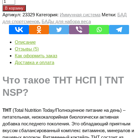
Количество
товара
В корзину
ТНТ
Артикул:
23329
Категория:
Иммунная система
Метки:
БАД
НСП
для спортсменов
,
БАДы для набора веса
|
TNT
NSP
Описание
Отзывы (5)
Как оформить заказ
Доставка и оплата
Что такое ТНТ НСП | TNT
NSP?
ТНТ
(
Total
Nutrition
Today
/Полноценное питание на день) –
питательная, низкокалорийная биологически активная
добавка последнего поколения. Это обладающий приятным
вкусом сбалансированный комплекс витаминов, минералов и
пищевых волокон. Витаминный коктейль ТНТ состоит из