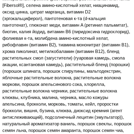
[Fibersol®], селена амино-кислотный хелат, ниацинамид,
оксид цинка, цитрат марганца, витамин D2
(эргокальциферол), пантотеновая к-та (d-кальция
пантотенат), глюконат меди, витамин A (ретинил пальмитат),
биотин, калия йодид, витамин B6 (пиридоксина гидрохлорид),
фолиевая к-та, молибдена амино-кислотный хелат,
рибофлавин (витамин B2), тиамина мононитрат (витамин B1),
хрома пиколинат, метилкобаламин (витамин B12), бленд
растительных смол (загустители) (гуаровая камедь, смола
акации, ксантановая камедь), растительный бленд (порошки)
(порошок шпината, порошок спирулины, мальтодекстрин,
яблочные растительные волокна, растительные волокна
моркови, порошок апельсинового сока, хлорелла,
растительные волокна черники, растительные волокна
клюквы, клубника, малина, черника, масло кожуры
апельсина, брокколи, морковь, томаты, кейл, проростки
брокколи, вишня, бузина, клюква, диоксид кремния (агент
антислеживающий), подсолнечный лецитин (эмульгатор)),
натуральный ароматизатор ваниль, порошок свеклы, порошок
семян льна, порошок семян амаранта, порошок семян чиа,