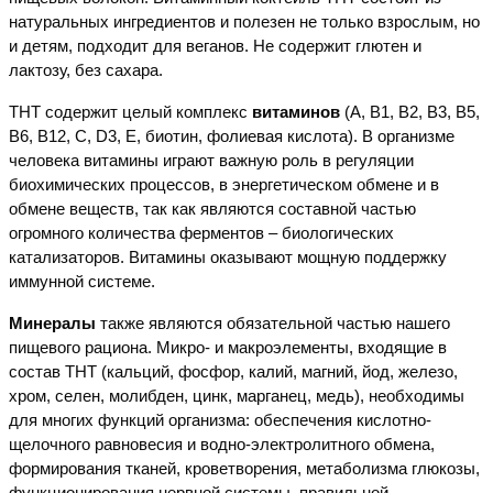
натуральных ингредиентов и полезен не только взрослым, но
и детям, подходит для веганов. Не содержит глютен и
лактозу, без сахара.
ТНТ содержит целый комплекс
витаминов
(
A
,
B
1,
B
2,
B
3,
B
5,
B
6,
B
12,
C
,
D
3,
E
, биотин, фолиевая кислота). В организме
человека витамины играют важную роль в регуляции
биохимических процессов, в энергетическом обмене и в
обмене веществ, так как являются составной частью
огромного количества ферментов – биологических
катализаторов. Витамины оказывают мощную поддержку
иммунной системе.
Минералы
также являются обязательной частью нашего
пищевого рациона. Микро- и макроэлементы, входящие в
состав ТНТ (кальций, фосфор, калий, магний, йод, железо,
хром, селен, молибден, цинк, марганец, медь), необходимы
для многих функций организма: обеспечения кислотно-
щелочного равновесия и водно-электролитного обмена,
формирования тканей, кроветворения, метаболизма глюкозы,
функционирования нервной системы, правильной