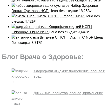
дыхательной системы НСП
Цена без скидки:
25,349
₽
Набор Здоровье
Ваших Суставов НСП
Цена без скидки:
18,259
₽
Омега 3 НСП | Omega 3 NSP
Цена без
скидки:
4,421
₽
Хлорофилл жидкий НСП |
Chlorophyll Liquid NSP
Цена без скидки:
3,647
₽
Витамин С НСП | Vitamin C NSP
Цена
без скидки:
3,717
₽
Блог Врача о Здоровье:
Хлорофилл Жидкий: применение, польза и
вред
Дикий ямс: свойства, польза, применение