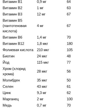
Витамин В1
0,9 мг
64
Витамин В2
1 мг
63
Витамин В3
12 мг
67
Витамин В5
(пантотеновая
4 мг
67
кислота)
Витамин В6
1,4 мг
70
Витамин В12
1,8 мкг
180
Фолиевая кислота
210 мкг
105
Биотин
24 мкг
48
Йод
115 мкг
77
Хром (хлорид
28 мкг
56
хрома)
Молибден
35 мкг
50
Селен
43 мкг
61
Цинк
9,3 мг
62
Марганец
2 мг
100
Медь
0,7 мг
70