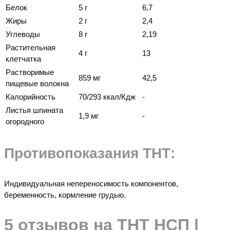
Белок
5 г
6,7
Жиры
2 г
2,4
Углеводы
8 г
2,19
Растительная
4 г
13
клетчатка
Растворимые
859 мг
42,5
пищевые волокна
Калорийность
70/293 ккал/Кдж
-
Листья шпината
1,9 мг
-
огородного
Противопоказания ТНТ:
Индивидуальная непереносимость компонентов,
беременность, кормление грудью.
5 отзывов на
ТНТ НСП |