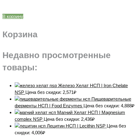
В корзину
Корзина
Недавно просмотренные
товары:
Железо Хелат НСП | Iron Chelate
NSP
Цена без скидки:
2,571
₽
Пищеварительные
ферменты НСП | Food Enzymes
Цена без скидки:
4,888
₽
Магний Хелат НСП | Magnesium
complex NSP
Цена без скидки:
2,436
₽
Лецитин НСП | Lecithin NSP
Цена без
скидки:
4,006
₽