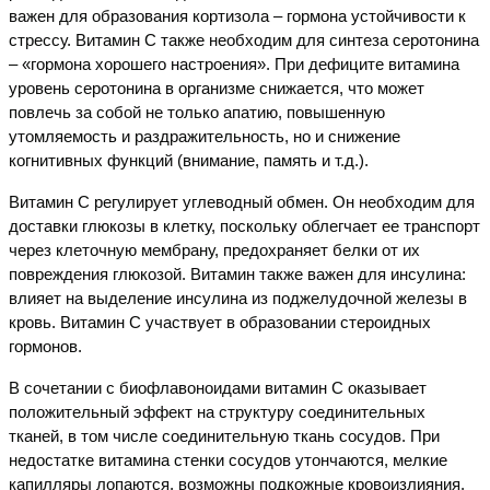
важен для образования кортизола – гормона устойчивости к
стрессу. Витамин С также необходим для синтеза серотонина
– «гормона хорошего настроения». При дефиците витамина
уровень серотонина в организме снижается, что может
повлечь за собой не только апатию, повышенную
утомляемость и раздражительность, но и снижение
когнитивных функций (внимание, память и т.д.).
Витамин С регулирует углеводный обмен. Он необходим для
доставки глюкозы в клетку, поскольку облегчает ее транспорт
через клеточную мембрану, предохраняет белки от их
повреждения глюкозой. Витамин также важен для инсулина:
влияет на выделение инсулина из поджелудочной железы в
кровь. Витамин С участвует в образовании стероидных
гормонов.
В сочетании с биофлавоноидами витамин С оказывает
положительный эффект на структуру соединительных
тканей, в том числе соединительную ткань сосудов. При
недостатке витамина стенки сосудов утончаются, мелкие
капилляры лопаются, возможны подкожные кровоизлияния.