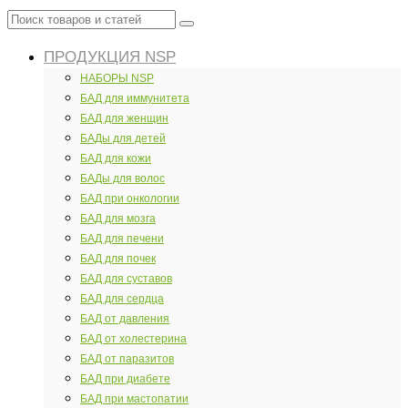
Поиск
товаров
ПРОДУКЦИЯ NSP
и
статей
НАБОРЫ NSP
БАД для иммунитета
БАД для женщин
БАДы для детей
БАД для кожи
БАДы для волос
БАД при онкологии
БАД для мозга
БАД для печени
БАД для почек
БАД для суставов
БАД для сердца
БАД от давления
БАД от холестерина
БАД от паразитов
БАД при диабете
БАД при мастопатии