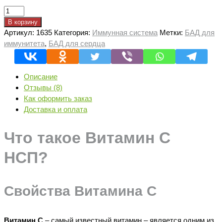
Количество
товара
В корзину
Витамин
Артикул:
1635
Категория:
Иммунная система
Метки:
БАД для
С
иммунитета
,
БАД для сердца
НСП
|
Vitamin
Описание
C
Отзывы (8)
NSP
Как оформить заказ
Доставка и оплата
Что такое Витамин С
НСП?
Свойства Витамина С
Витамин С
– самый известный витамин – является одним из